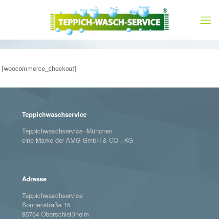
[woocommerce_checkout]
Teppichwaschservice
Teppichwaschservice -München
eine Marke der AMG GmbH & CO . KG
Adresse
Teppichwaschservice
Sonnenstraße 15
85764 Oberschleißheim