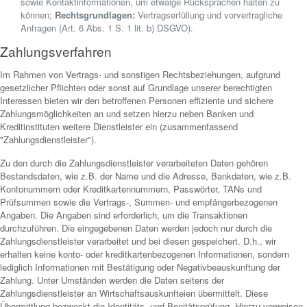
sowie Kontaktinformationen, um etwaige Rücksprachen halten zu
können;
Rechtsgrundlagen:
Vertragserfüllung und vorvertragliche
Anfragen (Art. 6 Abs. 1 S. 1 lit. b) DSGVO).
Zahlungsverfahren
Im Rahmen von Vertrags- und sonstigen Rechtsbeziehungen, aufgrund
gesetzlicher Pflichten oder sonst auf Grundlage unserer berechtigten
Interessen bieten wir den betroffenen Personen effiziente und sichere
Zahlungsmöglichkeiten an und setzen hierzu neben Banken und
Kreditinstituten weitere Dienstleister ein (zusammenfassend
"Zahlungsdienstleister").
Zu den durch die Zahlungsdienstleister verarbeiteten Daten gehören
Bestandsdaten, wie z.B. der Name und die Adresse, Bankdaten, wie z.B.
Kontonummern oder Kreditkartennummern, Passwörter, TANs und
Prüfsummen sowie die Vertrags-, Summen- und empfängerbezogenen
Angaben. Die Angaben sind erforderlich, um die Transaktionen
durchzuführen. Die eingegebenen Daten werden jedoch nur durch die
Zahlungsdienstleister verarbeitet und bei diesen gespeichert. D.h., wir
erhalten keine konto- oder kreditkartenbezogenen Informationen, sondern
lediglich Informationen mit Bestätigung oder Negativbeauskunftung der
Zahlung. Unter Umständen werden die Daten seitens der
Zahlungsdienstleister an Wirtschaftsauskunfteien übermittelt. Diese
Übermittlung bezweckt die Identitäts- und Bonitätsprüfung. Hierzu verweisen