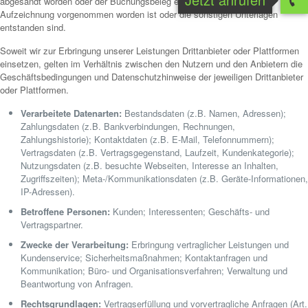
abgesandt worden oder der Buchungsbeleg entstanden ist, ferner die
Aufzeichnung vorgenommen worden ist oder die sonstigen Unterlagen
entstanden sind.
Soweit wir zur Erbringung unserer Leistungen Drittanbieter oder Plattformen
einsetzen, gelten im Verhältnis zwischen den Nutzern und den Anbietern die
Geschäftsbedingungen und Datenschutzhinweise der jeweiligen Drittanbieter
oder Plattformen.
Verarbeitete Datenarten:
Bestandsdaten (z.B. Namen, Adressen);
Zahlungsdaten (z.B. Bankverbindungen, Rechnungen,
Zahlungshistorie); Kontaktdaten (z.B. E-Mail, Telefonnummern);
Vertragsdaten (z.B. Vertragsgegenstand, Laufzeit, Kundenkategorie);
Nutzungsdaten (z.B. besuchte Webseiten, Interesse an Inhalten,
Zugriffszeiten); Meta-/Kommunikationsdaten (z.B. Geräte-Informationen,
IP-Adressen).
Betroffene Personen:
Kunden; Interessenten; Geschäfts- und
Vertragspartner.
Zwecke der Verarbeitung:
Erbringung vertraglicher Leistungen und
Kundenservice; Sicherheitsmaßnahmen; Kontaktanfragen und
Kommunikation; Büro- und Organisationsverfahren; Verwaltung und
Beantwortung von Anfragen.
Rechtsgrundlagen:
Vertragserfüllung und vorvertragliche Anfragen (Art.