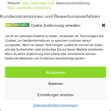
Website:
https://automattic.com
;
Datenschutzerklärung:
https://automattic.com/privacy
.
Kundenrezensionen und Bewertungsverfahren
Wir nehmen an Rezensions- und Bewertungsverfahren teil, um unsere
Cookie-Zustimmung verwalten
Leistungen zu evaluieren, zu optimieren und zu bewerben. Wenn Nutzer uns
über die beteiligten Bewertungsplattformen oder -verfahren bewerten oder
Um dir ein optimales Erlebnis zu bieten, verwenden wir Technologien wie
anderweitig Feedback geben, gelten zusätzlich die Allgemeinen Geschäfts-
Cookies, um Geräteinformationen zu speichern und/oder darauf
oder Nutzungsbedingungen und die Datenschutzhinweise der Anbieter. Im
zuzugreifen. Wenn du diesen Technologien zustimmst, können wir Daten
Regelfall setzt die Bewertung zudem eine Registrierung bei den jeweiligen
wie das Surfverhalten oder eindeutige IDs auf dieser Website verarbeiten.
Anbietern voraus.
Wenn du deine Zustimmung nicht erteilst oder zurückziehst, können
bestimmte Merkmale und Funktionen beeinträchtigt werden.
Um sicherzustellen, dass die bewertenden Personen tatsächlich unsere
Leistungen in Anspruch genommen haben, übermitteln wir mit Einwilligung
der Kunden die hierzu erforderlichen Daten im Hinblick auf den Kunden und
Akzeptieren
die in Anspruch genommene Leistung an die jeweilige Bewertungsplattform
(einschließlich Name, E-Mail-Adresse und Bestellnummer bzw.
Ablehnen
Artikelnummer). Diese Daten werden alleine zur Verifizierung der
Authentizität des Nutzers verwendet.
Einstellungen ansehen
Verarbeitete Datenarten:
Vertragsdaten (z.B. Vertragsgegenstand,
Laufzeit, Kundenkategorie); Nutzungsdaten (z.B. besuchte Webseiten,
Datenschutzerklärung
Impressum
Interesse an Inhalten, Zugriffszeiten); Meta-/Kommunikationsdaten (z.B.