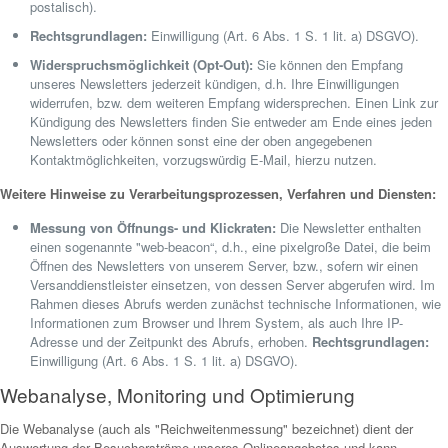
postalisch).
Rechtsgrundlagen:
Einwilligung (Art. 6 Abs. 1 S. 1 lit. a) DSGVO).
Widerspruchsmöglichkeit (Opt-Out):
Sie können den Empfang
unseres Newsletters jederzeit kündigen, d.h. Ihre Einwilligungen
widerrufen, bzw. dem weiteren Empfang widersprechen. Einen Link zur
Kündigung des Newsletters finden Sie entweder am Ende eines jeden
Newsletters oder können sonst eine der oben angegebenen
Kontaktmöglichkeiten, vorzugswürdig E-Mail, hierzu nutzen.
Weitere Hinweise zu Verarbeitungsprozessen, Verfahren und Diensten:
Messung von Öffnungs- und Klickraten:
Die Newsletter enthalten
einen sogenannte "web-beacon“, d.h., eine pixelgroße Datei, die beim
Öffnen des Newsletters von unserem Server, bzw., sofern wir einen
Versanddienstleister einsetzen, von dessen Server abgerufen wird. Im
Rahmen dieses Abrufs werden zunächst technische Informationen, wie
Informationen zum Browser und Ihrem System, als auch Ihre IP-
Adresse und der Zeitpunkt des Abrufs, erhoben.
Rechtsgrundlagen:
Einwilligung (Art. 6 Abs. 1 S. 1 lit. a) DSGVO).
Webanalyse, Monitoring und Optimierung
Die Webanalyse (auch als "Reichweitenmessung" bezeichnet) dient der
Auswertung der Besucherströme unseres Onlineangebotes und kann