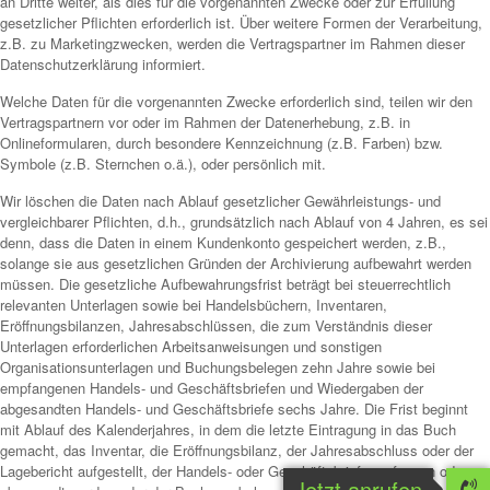
an Dritte weiter, als dies für die vorgenannten Zwecke oder zur Erfüllung
gesetzlicher Pflichten erforderlich ist. Über weitere Formen der Verarbeitung,
z.B. zu Marketingzwecken, werden die Vertragspartner im Rahmen dieser
Datenschutzerklärung informiert.
Welche Daten für die vorgenannten Zwecke erforderlich sind, teilen wir den
Vertragspartnern vor oder im Rahmen der Datenerhebung, z.B. in
Onlineformularen, durch besondere Kennzeichnung (z.B. Farben) bzw.
Symbole (z.B. Sternchen o.ä.), oder persönlich mit.
Wir löschen die Daten nach Ablauf gesetzlicher Gewährleistungs- und
vergleichbarer Pflichten, d.h., grundsätzlich nach Ablauf von 4 Jahren, es sei
denn, dass die Daten in einem Kundenkonto gespeichert werden, z.B.,
solange sie aus gesetzlichen Gründen der Archivierung aufbewahrt werden
müssen. Die gesetzliche Aufbewahrungsfrist beträgt bei steuerrechtlich
relevanten Unterlagen sowie bei Handelsbüchern, Inventaren,
Eröffnungsbilanzen, Jahresabschlüssen, die zum Verständnis dieser
Unterlagen erforderlichen Arbeitsanweisungen und sonstigen
Organisationsunterlagen und Buchungsbelegen zehn Jahre sowie bei
empfangenen Handels- und Geschäftsbriefen und Wiedergaben der
abgesandten Handels- und Geschäftsbriefe sechs Jahre. Die Frist beginnt
mit Ablauf des Kalenderjahres, in dem die letzte Eintragung in das Buch
gemacht, das Inventar, die Eröffnungsbilanz, der Jahresabschluss oder der
Lagebericht aufgestellt, der Handels- oder Geschäftsbrief empfangen oder
Jetzt anrufen