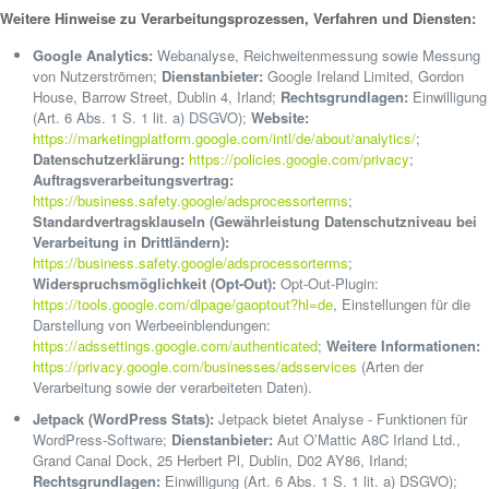
Weitere Hinweise zu Verarbeitungsprozessen, Verfahren und Diensten:
Google Analytics:
Webanalyse, Reichweitenmessung sowie Messung
von Nutzerströmen;
Dienstanbieter:
Google Ireland Limited, Gordon
House, Barrow Street, Dublin 4, Irland;
Rechtsgrundlagen:
Einwilligung
(Art. 6 Abs. 1 S. 1 lit. a) DSGVO);
Website:
https://marketingplatform.google.com/intl/de/about/analytics/
;
Datenschutzerklärung:
https://policies.google.com/privacy
;
Auftragsverarbeitungsvertrag:
https://business.safety.google/adsprocessorterms
;
Standardvertragsklauseln (Gewährleistung Datenschutzniveau bei
Verarbeitung in Drittländern):
https://business.safety.google/adsprocessorterms
;
Widerspruchsmöglichkeit (Opt-Out):
Opt-Out-Plugin:
https://tools.google.com/dlpage/gaoptout?hl=de
, Einstellungen für die
Darstellung von Werbeeinblendungen:
https://adssettings.google.com/authenticated
;
Weitere Informationen:
https://privacy.google.com/businesses/adsservices
(Arten der
Verarbeitung sowie der verarbeiteten Daten).
Jetpack (WordPress Stats):
Jetpack bietet Analyse - Funktionen für
WordPress-Software;
Dienstanbieter:
Aut O’Mattic A8C Irland Ltd.,
Grand Canal Dock, 25 Herbert Pl, Dublin, D02 AY86, Irland;
Rechtsgrundlagen:
Einwilligung (Art. 6 Abs. 1 S. 1 lit. a) DSGVO);