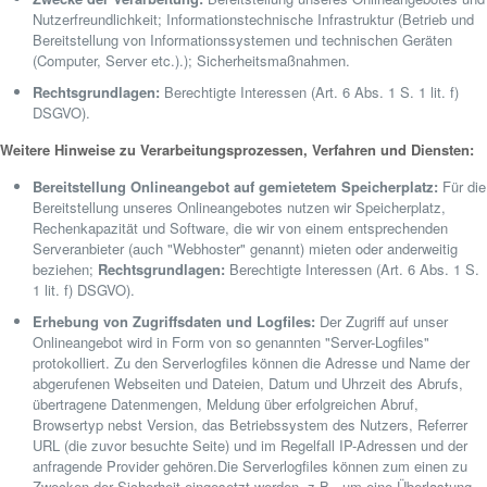
Nutzerfreundlichkeit; Informationstechnische Infrastruktur (Betrieb und
Bereitstellung von Informationssystemen und technischen Geräten
(Computer, Server etc.).); Sicherheitsmaßnahmen.
Rechtsgrundlagen:
Berechtigte Interessen (Art. 6 Abs. 1 S. 1 lit. f)
DSGVO).
Weitere Hinweise zu Verarbeitungsprozessen, Verfahren und Diensten:
Bereitstellung Onlineangebot auf gemietetem Speicherplatz:
Für die
Bereitstellung unseres Onlineangebotes nutzen wir Speicherplatz,
Rechenkapazität und Software, die wir von einem entsprechenden
Serveranbieter (auch "Webhoster" genannt) mieten oder anderweitig
beziehen;
Rechtsgrundlagen:
Berechtigte Interessen (Art. 6 Abs. 1 S.
1 lit. f) DSGVO).
Erhebung von Zugriffsdaten und Logfiles:
Der Zugriff auf unser
Onlineangebot wird in Form von so genannten "Server-Logfiles"
protokolliert. Zu den Serverlogfiles können die Adresse und Name der
abgerufenen Webseiten und Dateien, Datum und Uhrzeit des Abrufs,
übertragene Datenmengen, Meldung über erfolgreichen Abruf,
Browsertyp nebst Version, das Betriebssystem des Nutzers, Referrer
URL (die zuvor besuchte Seite) und im Regelfall IP-Adressen und der
anfragende Provider gehören.Die Serverlogfiles können zum einen zu
Zwecken der Sicherheit eingesetzt werden, z.B., um eine Überlastung