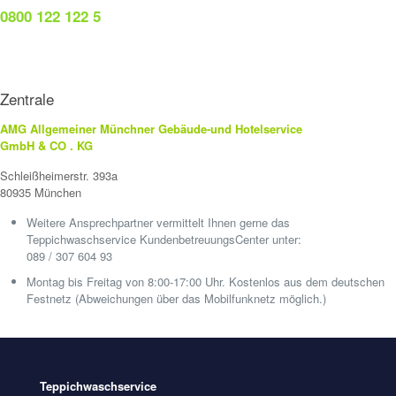
0800 122 122 5
Zentrale
AMG Allgemeiner Münchner Gebäude-und Hotelservice
GmbH & CO . KG
Schleißheimerstr. 393a
80935 München
Weitere Ansprechpartner vermittelt Ihnen gerne das
Teppichwaschservice KundenbetreuungsCenter unter:
089 / 307 604 93
Montag bis Freitag von 8:00-17:00 Uhr. Kostenlos aus dem deutschen
Festnetz (Abweichungen über das Mobilfunknetz möglich.)
Teppichwaschservice