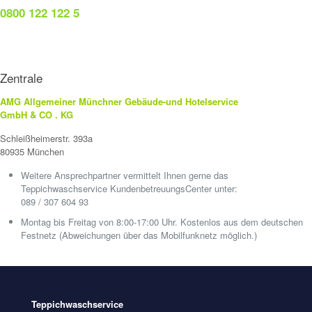
0800 122 122 5
Zentrale
AMG Allgemeiner Münchner Gebäude-und Hotelservice
GmbH & CO . KG
Schleißheimerstr. 393a
80935 München
Weitere Ansprechpartner vermittelt Ihnen gerne das
Teppichwaschservice KundenbetreuungsCenter unter:
089 / 307 604 93
Montag bis Freitag von 8:00-17:00 Uhr. Kostenlos aus dem deutschen
Festnetz (Abweichungen über das Mobilfunknetz möglich.)
Teppichwaschservice