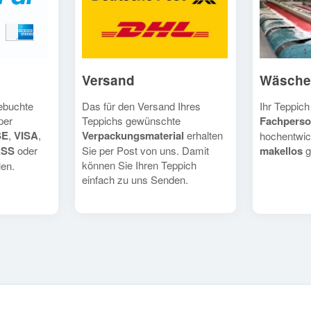
Versand
Wäsche
Das für den Versand Ihres
Ihr Teppich
gebuchte
Teppichs gewünschte
Fachperso
per
Verpackungsmaterial
erhalten
SE
,
VISA
,
hochentwic
Sie per Post von uns. Damit
makellos
g
ESS
oder
können Sie Ihren Teppich
en.
einfach zu uns Senden.