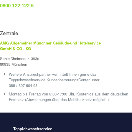
0800 122 122 5
Zentrale
AMG Allgemeiner Münchner Gebäude-und Hotelservice
GmbH & CO . KG
Schleißheimerstr. 393a
80935 München
Weitere Ansprechpartner vermittelt Ihnen gerne das
Teppichwaschservice KundenbetreuungsCenter unter:
089 / 307 604 93
Montag bis Freitag von 8:00-17:00 Uhr. Kostenlos aus dem deutschen
Festnetz (Abweichungen über das Mobilfunknetz möglich.)
Teppichwaschservice