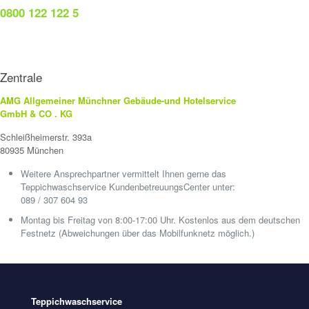
0800 122 122 5
Zentrale
AMG Allgemeiner Münchner Gebäude-und Hotelservice
GmbH & CO . KG
Schleißheimerstr. 393a
80935 München
Weitere Ansprechpartner vermittelt Ihnen gerne das
Teppichwaschservice KundenbetreuungsCenter unter:
089 / 307 604 93
Montag bis Freitag von 8:00-17:00 Uhr. Kostenlos aus dem deutschen
Festnetz (Abweichungen über das Mobilfunknetz möglich.)
Teppichwaschservice