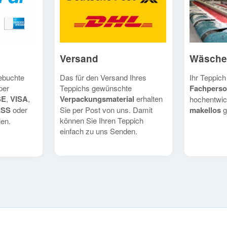
Versand
Wäsche
Das für den Versand Ihres
Ihr Teppich
gebuchte
Teppichs gewünschte
Fachperso
per
Verpackungsmaterial
erhalten
SE
,
VISA
,
hochentwic
Sie per Post von uns. Damit
makellos
g
ESS
oder
können Sie Ihren Teppich
en.
einfach zu uns Senden.