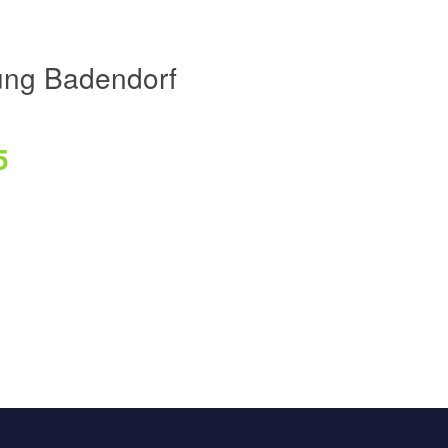
ung Badendorf
5