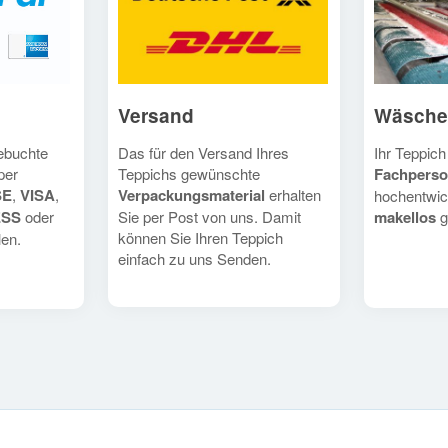
Versand
Wäsche
Das für den Versand Ihres
Ihr Teppich
gebuchte
Teppichs gewünschte
Fachperso
per
Verpackungsmaterial
erhalten
SE
,
VISA
,
hochentwic
Sie per Post von uns. Damit
makellos
g
ESS
oder
können Sie Ihren Teppich
en.
einfach zu uns Senden.