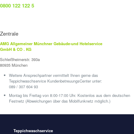
0800 122 122 5
Zentrale
AMG Allgemeiner Münchner Gebäude-und Hotelservice
GmbH & CO . KG
Schleißheimerstr. 393a
80935 München
Weitere Ansprechpartner vermittelt Ihnen gerne das
Teppichwaschservice KundenbetreuungsCenter unter:
089 / 307 604 93
Montag bis Freitag von 8:00-17:00 Uhr. Kostenlos aus dem deutschen
Festnetz (Abweichungen über das Mobilfunknetz möglich.)
Teppichwaschservice