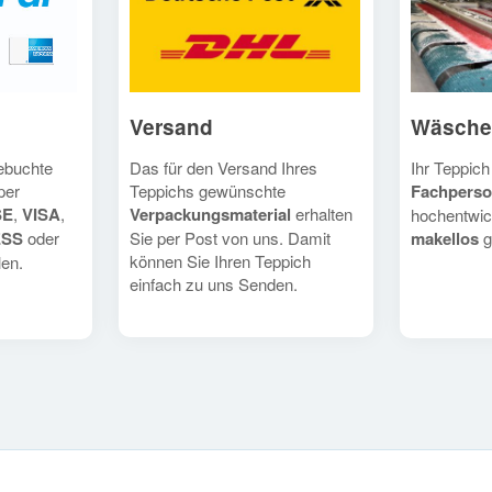
Versand
Wäsche
Das für den Versand Ihres
Ihr Teppich
gebuchte
Teppichs gewünschte
Fachperso
per
Verpackungsmaterial
erhalten
SE
,
VISA
,
hochentwic
Sie per Post von uns. Damit
makellos
g
ESS
oder
können Sie Ihren Teppich
en.
einfach zu uns Senden.