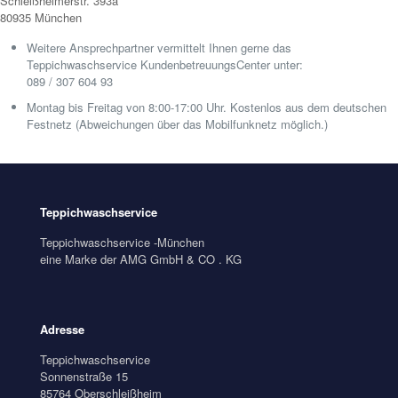
Schleißheimerstr. 393a
80935 München
Weitere Ansprechpartner vermittelt Ihnen gerne das
Teppichwaschservice KundenbetreuungsCenter unter:
089 / 307 604 93
Montag bis Freitag von 8:00-17:00 Uhr. Kostenlos aus dem deutschen
Festnetz (Abweichungen über das Mobilfunknetz möglich.)
Teppichwaschservice
Teppichwaschservice -München
eine Marke der AMG GmbH & CO . KG
Adresse
Teppichwaschservice
Sonnenstraße 15
85764 Oberschleißheim