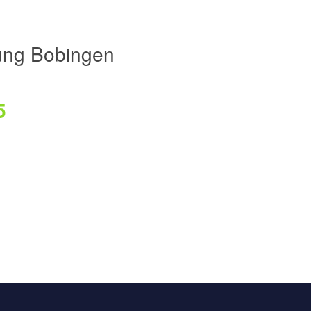
ung Bobingen
5