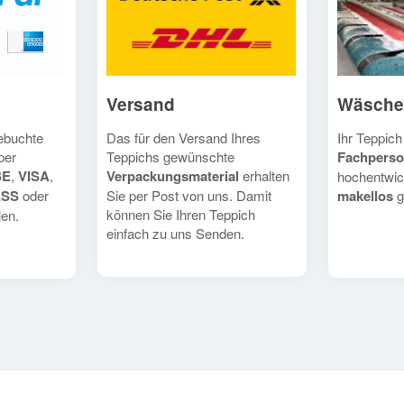
Versand
Wäsche
Das für den Versand Ihres
Ihr Teppich
gebuchte
Teppichs gewünschte
Fachperso
per
Verpackungsmaterial
erhalten
SE
,
VISA
,
hochentwic
Sie per Post von uns. Damit
makellos
g
ESS
oder
können Sie Ihren Teppich
en.
einfach zu uns Senden.