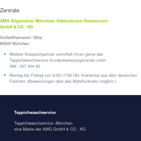
Zentrale
AMG Allgemeiner Münchner Gebäude-und Hotelservice
GmbH & CO . KG
Schleißheimerstr. 393a
80935 München
Weitere Ansprechpartner vermittelt Ihnen gerne das
Teppichwaschservice Kundenbetreuungscenter unter:
089 / 307 604 93
Montag bis Freitag von 8:00-17:00 Uhr. Kostenlos aus dem deutschen
Festnetz (Abweichungen über das Mobilfunknetz möglich.)
Teppichwaschservice
Teppichwaschservice -München
eine Marke der AMG GmbH & CO . KG