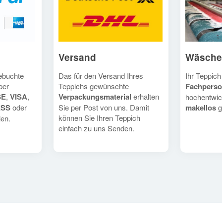
Versand
Wäsche
Das für den Versand Ihres
Ihr Teppich
gebuchte
Teppichs gewünschte
Fachperso
per
Verpackungsmaterial
erhalten
SE
,
VISA
,
hochentwic
Sie per Post von uns. Damit
makellos
g
ESS
oder
können Sie Ihren Teppich
en.
einfach zu uns Senden.