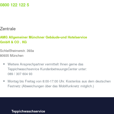
0800 122 122 5
Zentrale
AMG Allgemeiner Münchner Gebäude-und Hotelservice
GmbH & CO . KG
Schleißheimerstr. 393a
80935 München
Weitere Ansprechpartner vermittelt Ihnen gerne das
Teppichwaschservice KundenbetreuungsCenter unter:
089 / 307 604 93
Montag bis Freitag von 8:00-17:00 Uhr. Kostenlos aus dem deutschen
Festnetz (Abweichungen über das Mobilfunknetz möglich.)
Teppichwaschservice