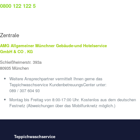
0800 122 122 5
Zentrale
AMG Allgemeiner Münchner Gebäude-und Hotelservice
GmbH & CO . KG
Schleißheimerstr. 393a
80935 München
Weitere Ansprechpartner vermittelt Ihnen gerne das
Teppichwaschservice KundenbetreuungsCenter unter:
089 / 307 604 93
Montag bis Freitag von 8:00-17:00 Uhr. Kostenlos aus dem deutschen
Festnetz (Abweichungen über das Mobilfunknetz möglich.)
Teppichwaschservice