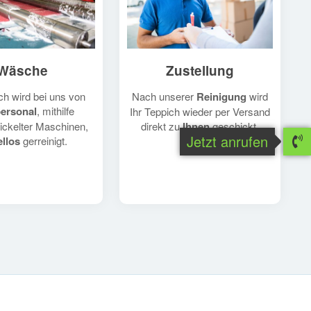
Zustellung
Wäsche
Nach unserer
Reinigung
wird
ch wird bei uns von
ersonal
, mithilfe
Ihr Teppich wieder per Versand
direkt zu
Ihnen
geschickt.
ickelter Maschinen,
Jetzt anrufen
llos
gerreinigt.