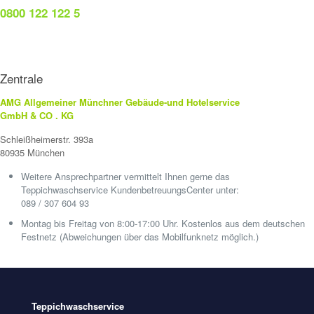
0800 122 122 5
Zentrale
AMG Allgemeiner Münchner Gebäude-und Hotelservice
GmbH & CO . KG
Schleißheimerstr. 393a
80935 München
Weitere Ansprechpartner vermittelt Ihnen gerne das
Teppichwaschservice KundenbetreuungsCenter unter:
089 / 307 604 93
Montag bis Freitag von 8:00-17:00 Uhr. Kostenlos aus dem deutschen
Festnetz (Abweichungen über das Mobilfunknetz möglich.)
Teppichwaschservice