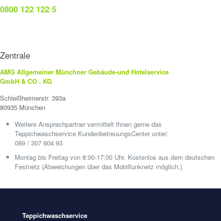
0800 122 122 5
Zentrale
AMG Allgemeiner Münchner Gebäude-und Hotelservice
GmbH & CO . KG
Schleißheimerstr. 393a
80935 München
Weitere Ansprechpartner vermittelt Ihnen gerne das
Teppichwaschservice KundenbetreuungsCenter unter:
089 / 307 604 93
Montag bis Freitag von 8:00-17:00 Uhr. Kostenlos aus dem deutschen
Festnetz (Abweichungen über das Mobilfunknetz möglich.)
Teppichwaschservice