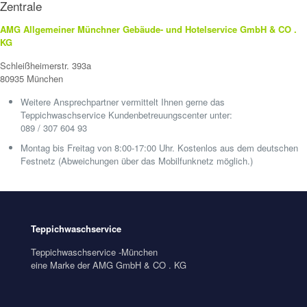
Zentrale
AMG Allgemeiner Münchner Gebäude- und Hotelservice GmbH & CO .
KG
Schleißheimerstr. 393a
80935 München
Weitere Ansprechpartner vermittelt Ihnen gerne das
Teppichwaschservice Kundenbetreuungscenter unter:
089 / 307 604 93
Montag bis Freitag von 8:00-17:00 Uhr. Kostenlos aus dem deutschen
Festnetz (Abweichungen über das Mobilfunknetz möglich.)
Teppichwaschservice
Teppichwaschservice -München
eine Marke der AMG GmbH & CO . KG