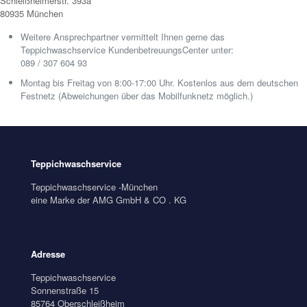
Schleißheimerstr. 393a
80935 München
Weitere Ansprechpartner vermittelt Ihnen gerne das
Teppichwaschservice KundenbetreuungsCenter unter:
089 / 307 604 93
Montag bis Freitag von 8:00-17:00 Uhr. Kostenlos aus dem deutschen
Festnetz (Abweichungen über das Mobilfunknetz möglich.)
Teppichwaschservice
Teppichwaschservice -München
eine Marke der AMG GmbH & CO . KG
Adresse
Teppichwaschservice
Sonnenstraße 15
85764 Oberschleißheim