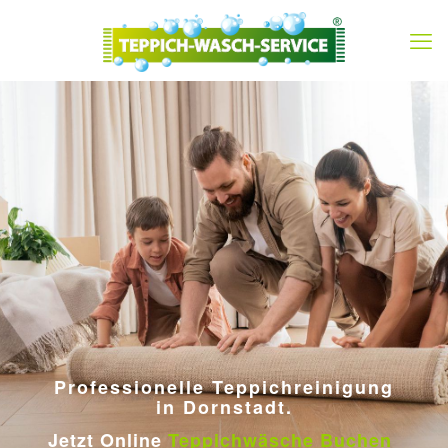
Professionelle Teppichreinigung
in Dornstadt.
Jetzt Online
Teppichwäsche Buchen