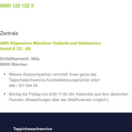
0800 122 122 5
Zentrale
AMG Allgemeiner Münchner Gebäude-und Hotelservice
GmbH & CO . KG
Schleißheimerstr. 393a
80935 München
Weitere Ansprechpartner vermittelt Ihnen gerne das
Teppichwaschservice KundenbetreuungsCenter unter:
089 / 307 604 93
Montag bis Freitag von 8:00-17:00 Uhr. Kostenlos aus dem deutschen
Festnetz (Abweichungen über das Mobilfunknetz möglich.)
Teppichwaschservice