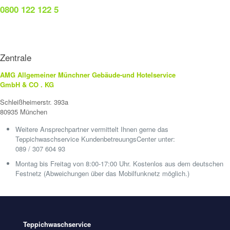
0800 122 122 5
Zentrale
AMG Allgemeiner Münchner Gebäude-und Hotelservice
GmbH & CO . KG
Schleißheimerstr. 393a
80935 München
Weitere Ansprechpartner vermittelt Ihnen gerne das
Teppichwaschservice KundenbetreuungsCenter unter:
089 / 307 604 93
Montag bis Freitag von 8:00-17:00 Uhr. Kostenlos aus dem deutschen
Festnetz (Abweichungen über das Mobilfunknetz möglich.)
Teppichwaschservice