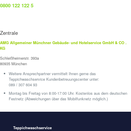
0800 122 122 5
Zentrale
AMG Allgemeiner Münchner Gebäude- und Hotelservice GmbH & CO .
KG
Schleißheimerstr. 393a
80935 München
Weitere Ansprechpartner vermittelt Ihnen gerne das
Teppichwaschservice Kundenbetreuungscenter unter:
089 / 307 604 93
Montag bis Freitag von 8:00-17:00 Uhr. Kostenlos aus dem deutschen
Festnetz (Abweichungen über das Mobilfunknetz möglich.)
Teppichwaschservice