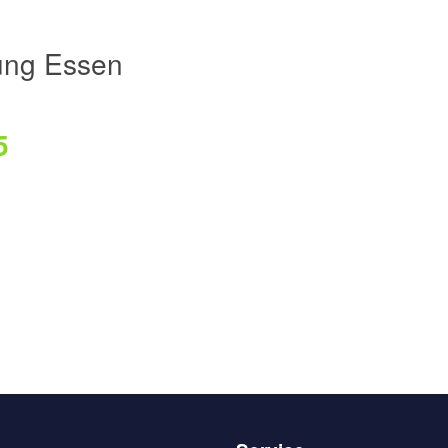
ung Essen
5