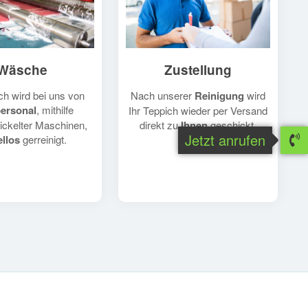
Zustellung
Wäsche
Nach unserer
Reinigung
wird
ch wird bei uns von
ersonal
, mithilfe
Ihr Teppich wieder per Versand
direkt zu
Ihnen
geschickt.
ickelter Maschinen,
Jetzt anrufen
llos
gerreinigt.