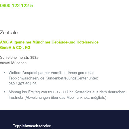
0800 122 122 5
Zentrale
AMG Allgemeiner Münchner Gebäude-und Hotelservice
GmbH & CO . KG
Schleißheimerstr. 393a
80935 München
Weitere Ansprechpartner vermittelt Ihnen gerne das
Teppichwaschservice KundenbetreuungsCenter unter:
089 / 307 604 93
Montag bis Freitag von 8:00-17:00 Uhr. Kostenlos aus dem deutschen
Festnetz (Abweichungen über das Mobilfunknetz möglich.)
Teppichwaschservice