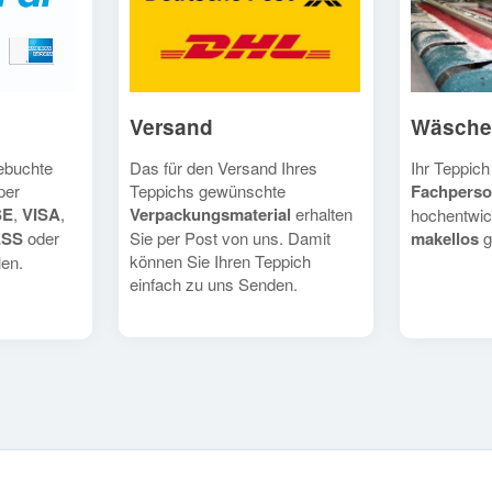
Versand
Wäsche
Das für den Versand Ihres
Ihr Teppich
gebuchte
Teppichs gewünschte
Fachperso
per
Verpackungsmaterial
erhalten
SE
,
VISA
,
hochentwic
Sie per Post von uns. Damit
makellos
g
ESS
oder
können Sie Ihren Teppich
en.
einfach zu uns Senden.