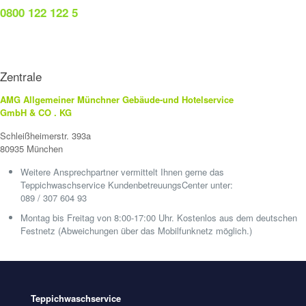
0800 122 122 5
Zentrale
AMG Allgemeiner Münchner Gebäude-und Hotelservice
GmbH & CO . KG
Schleißheimerstr. 393a
80935 München
Weitere Ansprechpartner vermittelt Ihnen gerne das
Teppichwaschservice KundenbetreuungsCenter unter:
089 / 307 604 93
Montag bis Freitag von 8:00-17:00 Uhr. Kostenlos aus dem deutschen
Festnetz (Abweichungen über das Mobilfunknetz möglich.)
Teppichwaschservice