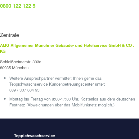
0800 122 122 5
Zentrale
AMG Allgemeiner Münchner Gebäude- und Hotelservice GmbH & CO .
KG
Schleißheimerstr. 393a
80935 München
Weitere Ansprechpartner vermittelt Ihnen gerne das
Teppichwaschservice Kundenbetreuungscenter unter:
089 / 307 604 93
Montag bis Freitag von 8:00-17:00 Uhr. Kostenlos aus dem deutschen
Festnetz (Abweichungen über das Mobilfunknetz möglich.)
Teppichwaschservice