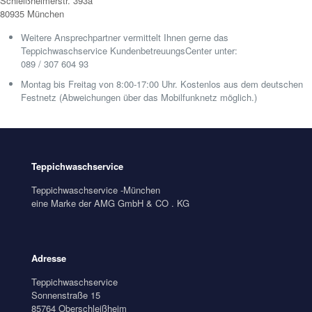
Schleißheimerstr. 393a
80935 München
Weitere Ansprechpartner vermittelt Ihnen gerne das
Teppichwaschservice KundenbetreuungsCenter unter:
089 / 307 604 93
Montag bis Freitag von 8:00-17:00 Uhr. Kostenlos aus dem deutschen
Festnetz (Abweichungen über das Mobilfunknetz möglich.)
Teppichwaschservice
Teppichwaschservice -München
eine Marke der AMG GmbH & CO . KG
Adresse
Teppichwaschservice
Sonnenstraße 15
85764 Oberschleißheim