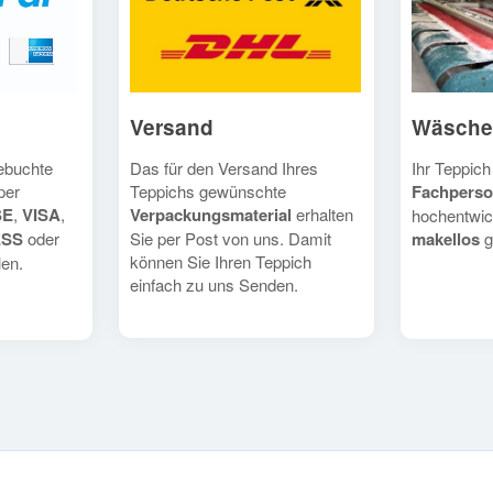
Versand
Wäsche
Das für den Versand Ihres
Ihr Teppich
gebuchte
Teppichs gewünschte
Fachperso
per
Verpackungsmaterial
erhalten
SE
,
VISA
,
hochentwic
Sie per Post von uns. Damit
makellos
g
ESS
oder
können Sie Ihren Teppich
en.
einfach zu uns Senden.