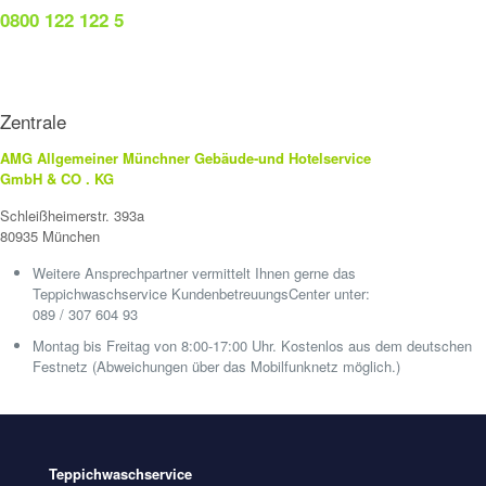
0800 122 122 5
Zentrale
AMG Allgemeiner Münchner Gebäude-und Hotelservice
GmbH & CO . KG
Schleißheimerstr. 393a
80935 München
Weitere Ansprechpartner vermittelt Ihnen gerne das
Teppichwaschservice KundenbetreuungsCenter unter:
089 / 307 604 93
Montag bis Freitag von 8:00-17:00 Uhr. Kostenlos aus dem deutschen
Festnetz (Abweichungen über das Mobilfunknetz möglich.)
Teppichwaschservice