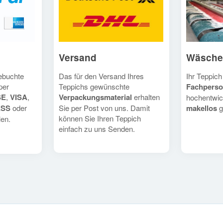
Versand
Wäsche
Das für den Versand Ihres
Ihr Teppich
gebuchte
Teppichs gewünschte
Fachperso
per
Verpackungsmaterial
erhalten
SE
,
VISA
,
hochentwic
Sie per Post von uns. Damit
makellos
g
ESS
oder
können Sie Ihren Teppich
en.
einfach zu uns Senden.