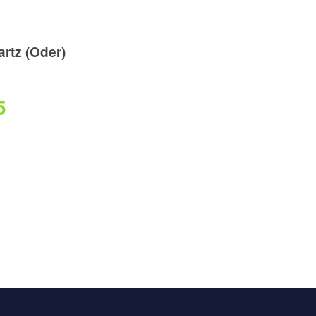
rtz (Oder)
5