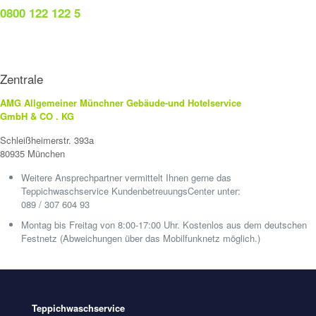
0800 122 122 5
Zentrale
AMG Allgemeiner Münchner Gebäude-und Hotelservice
GmbH & CO . KG
Schleißheimerstr. 393a
80935 München
Weitere Ansprechpartner vermittelt Ihnen gerne das
Teppichwaschservice KundenbetreuungsCenter unter:
089 / 307 604 93
Montag bis Freitag von 8:00-17:00 Uhr. Kostenlos aus dem deutschen
Festnetz (Abweichungen über das Mobilfunknetz möglich.)
Teppichwaschservice