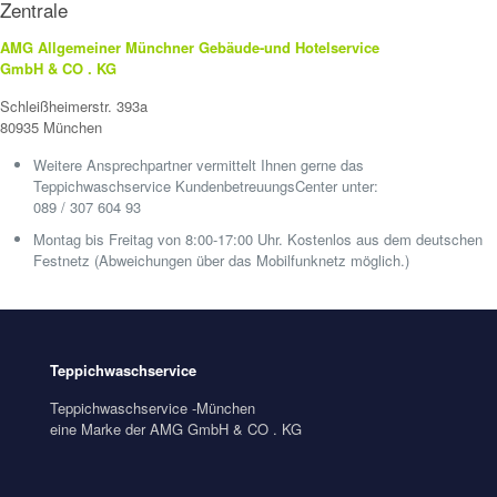
Zentrale
AMG Allgemeiner Münchner Gebäude-und Hotelservice
GmbH & CO . KG
Schleißheimerstr. 393a
80935 München
Weitere Ansprechpartner vermittelt Ihnen gerne das
Teppichwaschservice KundenbetreuungsCenter unter:
089 / 307 604 93
Montag bis Freitag von 8:00-17:00 Uhr. Kostenlos aus dem deutschen
Festnetz (Abweichungen über das Mobilfunknetz möglich.)
Teppichwaschservice
Teppichwaschservice -München
eine Marke der AMG GmbH & CO . KG