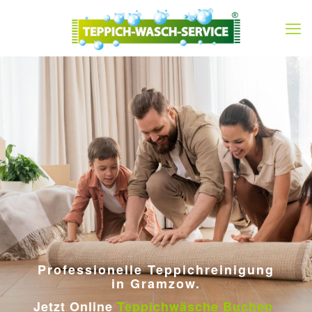
Professionelle Teppichreinigung
in Gramzow.
Jetzt Online
Teppichwäsche Buchen