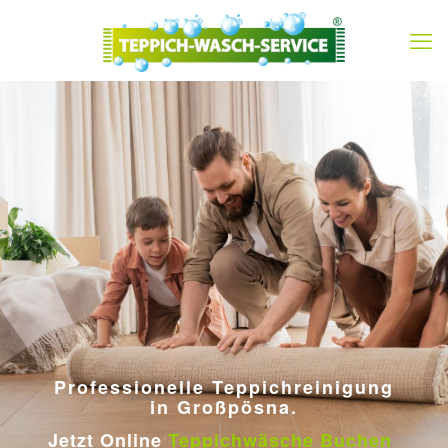
Professionelle Teppichreinigung
in Großpösna.
Jetzt Online
Teppichwäsche Buchen