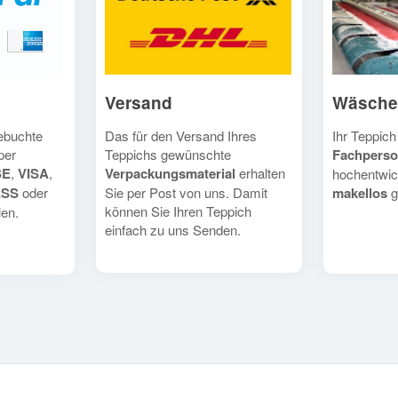
Versand
Wäsche
Das für den Versand Ihres
Ihr Teppich
gebuchte
Teppichs gewünschte
Fachperso
per
Verpackungsmaterial
erhalten
SE
,
VISA
,
hochentwic
Sie per Post von uns. Damit
makellos
g
ESS
oder
können Sie Ihren Teppich
en.
einfach zu uns Senden.