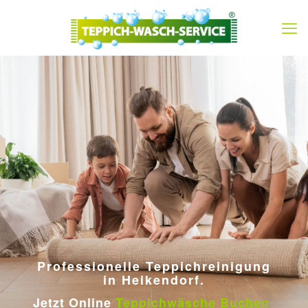
Professionelle Teppichreinigung
in Heikendorf.
Jetzt Online
Teppichwäsche Buchen