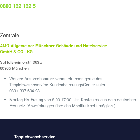
0800 122 122 5
Zentrale
AMG Allgemeiner Münchner Gebäude-und Hotelservice
GmbH & CO . KG
Schleißheimerstr. 393a
80935 München
Weitere Ansprechpartner vermittelt Ihnen gerne das
Teppichwaschservice KundenbetreuungsCenter unter:
089 / 307 604 93
Montag bis Freitag von 8:00-17:00 Uhr. Kostenlos aus dem deutschen
Festnetz (Abweichungen über das Mobilfunknetz möglich.)
Teppichwaschservice