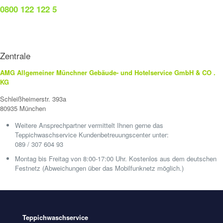
0800 122 122 5
Zentrale
AMG Allgemeiner Münchner Gebäude- und Hotelservice GmbH & CO .
KG
Schleißheimerstr. 393a
80935 München
Weitere Ansprechpartner vermittelt Ihnen gerne das
Teppichwaschservice Kundenbetreuungscenter unter:
089 / 307 604 93
Montag bis Freitag von 8:00-17:00 Uhr. Kostenlos aus dem deutschen
Festnetz (Abweichungen über das Mobilfunknetz möglich.)
Teppichwaschservice