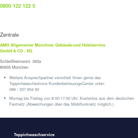
0800 122 122 5
Zentrale
AMG Allgemeiner Münchner Gebäude-und Hotelservice
GmbH & CO . KG
Schleißheimerstr. 393a
80935 München
Weitere Ansprechpartner vermittelt Ihnen gerne das
Teppichwaschservice KundenbetreuungsCenter unter:
089 / 307 604 93
Montag bis Freitag von 8:00-17:00 Uhr. Kostenlos aus dem deutschen
Festnetz (Abweichungen über das Mobilfunknetz möglich.)
Teppichwaschservice