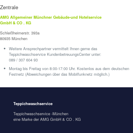
Zentrale
AMG Allgemeiner Münchner Gebäude-und Hotelservice
GmbH & CO . KG
Schleißheimerstr. 393a
80935 München
Weitere Ansprechpartner vermittelt Ihnen gerne das
Teppichwaschservice KundenbetreuungsCenter unter:
089 / 307 604 93
Montag bis Freitag von 8:00-17:00 Uhr. Kostenlos aus dem deutschen
Festnetz (Abweichungen über das Mobilfunknetz möglich.)
Teppichwaschservice
Teppichwaschservice -München
eine Marke der AMG GmbH & CO . KG