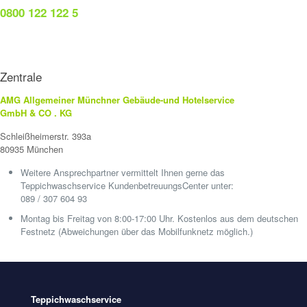
0800 122 122 5
Zentrale
AMG Allgemeiner Münchner Gebäude-und Hotelservice
GmbH & CO . KG
Schleißheimerstr. 393a
80935 München
Weitere Ansprechpartner vermittelt Ihnen gerne das
Teppichwaschservice KundenbetreuungsCenter unter:
089 / 307 604 93
Montag bis Freitag von 8:00-17:00 Uhr. Kostenlos aus dem deutschen
Festnetz (Abweichungen über das Mobilfunknetz möglich.)
Teppichwaschservice