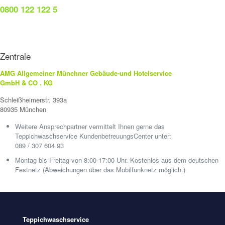
0800 122 122 5
Zentrale
AMG Allgemeiner Münchner Gebäude-und Hotelservice
GmbH & CO . KG
Schleißheimerstr. 393a
80935 München
Weitere Ansprechpartner vermittelt Ihnen gerne das
Teppichwaschservice KundenbetreuungsCenter unter:
089 / 307 604 93
Montag bis Freitag von 8:00-17:00 Uhr. Kostenlos aus dem deutschen
Festnetz (Abweichungen über das Mobilfunknetz möglich.)
Teppichwaschservice