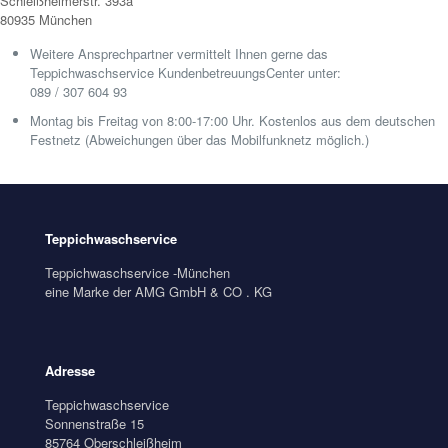
Schleißheimerstr. 393a
80935 München
Weitere Ansprechpartner vermittelt Ihnen gerne das
Teppichwaschservice KundenbetreuungsCenter unter:
089 / 307 604 93
Montag bis Freitag von 8:00-17:00 Uhr. Kostenlos aus dem deutschen
Festnetz (Abweichungen über das Mobilfunknetz möglich.)
Teppichwaschservice
Teppichwaschservice -München
eine Marke der AMG GmbH & CO . KG
Adresse
Teppichwaschservice
Sonnenstraße 15
85764 Oberschleißheim