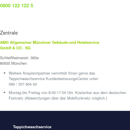
0800 122 122 5
Zentrale
AMG Allgemeiner Münchner Gebäude-und Hotelservice
GmbH & CO . KG
Schleißheimerstr. 393a
80935 München
Weitere Ansprechpartner vermittelt Ihnen gerne das
Teppichwaschservice KundenbetreuungsCenter unter:
089 / 307 604 93
Montag bis Freitag von 8:00-17:00 Uhr. Kostenlos aus dem deutschen
Festnetz (Abweichungen über das Mobilfunknetz möglich.)
Teppichwaschservice