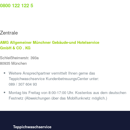
0800 122 122 5
Zentrale
AMG Allgemeiner Münchner Gebäude-und Hotelservice
GmbH & CO . KG
Schleißheimerstr. 393a
80935 München
Weitere Ansprechpartner vermittelt Ihnen gerne das
Teppichwaschservice KundenbetreuungsCenter unter:
089 / 307 604 93
Montag bis Freitag von 8:00-17:00 Uhr. Kostenlos aus dem deutschen
Festnetz (Abweichungen über das Mobilfunknetz möglich.)
Teppichwaschservice