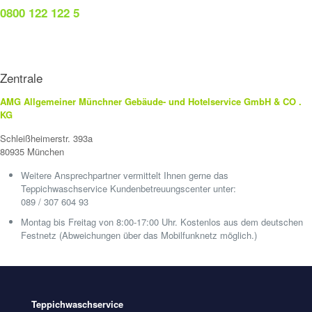
0800 122 122 5
Zentrale
AMG Allgemeiner Münchner Gebäude- und Hotelservice GmbH & CO .
KG
Schleißheimerstr. 393a
80935 München
Weitere Ansprechpartner vermittelt Ihnen gerne das
Teppichwaschservice Kundenbetreuungscenter unter:
089 / 307 604 93
Montag bis Freitag von 8:00-17:00 Uhr. Kostenlos aus dem deutschen
Festnetz (Abweichungen über das Mobilfunknetz möglich.)
Teppichwaschservice